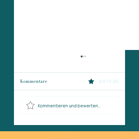
Kommentare
0.0 / 5 (0)
Kommentieren und bewerten...
Mantrailing für Fortgeschrittene - vom
Spurfinden zum Teamdenken