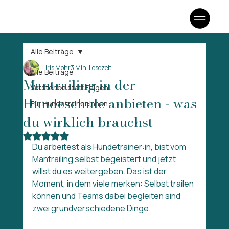
Alle Beiträge
Iris Mohr
3 Min. Lesezeit
Alle Beiträge
Mantrailing in der
Verstehen statt Folgen
Hundeschule anbieten - was
Für Hundetrainer:innen
du wirklich brauchst
Mit NaN von 5 Sternen bewertet.
Du arbeitest als Hundetrainer:in, bist vom 
Mantrailing selbst begeistert und jetzt 
willst du es weitergeben. Das ist der 
Moment, in dem viele merken: Selbst trailen 
können und Teams dabei begleiten sind 
zwei grundverschiedene Dinge.