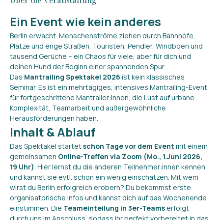
Über die Veranstaltung
Ein Event wie kein anderes
Berlin erwacht. Menschenströme ziehen durch Bahnhöfe, 
Plätze und enge Straßen. Touristen, Pendler, Windböen und 
tausend Gerüche – ein Chaos für viele, aber für dich und 
deinen Hund der Beginn einer spannenden Spur.
Das 
Mantrailing Spektakel 2026
 ist kein klassisches 
Seminar. Es ist ein mehrtägiges, intensives Mantrailing-Event 
für fortgeschrittene Mantrailer:innen, die Lust auf urbane 
Komplexität, Teamarbeit und außergewöhnliche 
Herausforderungen haben.
Inhalt & Ablauf
Das Spektakel startet 
schon Tage vor dem Event
 mit einem 
gemeinsamen 
Online-Treffen via Zoom (Mo., 1.Juni 2026, 
19 Uhr)
. Hier lernst du die anderen Teilnehmer:innen kennen 
und kannst sie evtl. schon ein wenig einschätzen. Mit wem 
wirst du Berlin erfolgreich erobern? Du bekommst erste 
organisatorische Infos und kannst dich auf das Wochenende 
einstimmen. Die 
Teameinteilung in 3er-Teams
 erfolgt 
durch uns im Anschluss, sodass ihr perfekt vorbereitet in das 