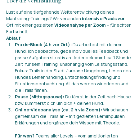
Über die Veranstaltung
Lust auf eine tiefgehende Weiterentwicklung deines 
Mantrailing-Trainings? Wir verbinden 
intensive Praxis vor 
Ort
 mit einer gezielten 
Videoanalyse per Zoom
 – für echten 
Fortschritt.
Ablauf
Praxis-Block (4 h vor Ort): 
Du arbeitest mit deinem 
Hund, ich beobachte, gebe individuelles Feedback und 
passe Aufgaben situativ an. Jeder bekommt ca. 1 Stunde 
Zeit  für sein Training, unabhängig vom Leistungsstand. 
Fokus: Trails in der Stadt / urbane Umgebung, Lesen des 
Hundes Leinenhandling, Entscheidungsfindung und 
Situationsbeobachtung. All das werden wir erleben und 
die Trails filmen.
Pause (Mittagspause): 
Du fährst in der Zeit nach Hause 
bzw. kümmerst dich um dich + deinen Hund.
Online-Videoanalyse (ca. 2 h via Zoom): 
Wir schauen 
gemeinsam die Trails an – mit gezielten Lernimpulsen, 
Erklärungen und ergänzen dein Wissen mit Theorie.
Für wen? 
Teams aller Levels – vom ambitionierten 