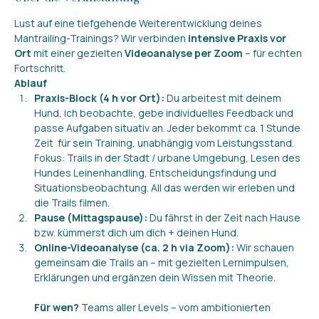
Lust auf eine tiefgehende Weiterentwicklung deines 
Mantrailing-Trainings? Wir verbinden 
intensive Praxis vor 
Ort
 mit einer gezielten 
Videoanalyse per Zoom
 – für echten 
Fortschritt.
Ablauf
Praxis-Block (4 h vor Ort): 
Du arbeitest mit deinem 
Hund, ich beobachte, gebe individuelles Feedback und 
passe Aufgaben situativ an. Jeder bekommt ca. 1 Stunde 
Zeit  für sein Training, unabhängig vom Leistungsstand. 
Fokus: Trails in der Stadt / urbane Umgebung, Lesen des 
Hundes Leinenhandling, Entscheidungsfindung und 
Situationsbeobachtung. All das werden wir erleben und 
die Trails filmen.
Pause (Mittagspause): 
Du fährst in der Zeit nach Hause 
bzw. kümmerst dich um dich + deinen Hund.
Online-Videoanalyse (ca. 2 h via Zoom): 
Wir schauen 
gemeinsam die Trails an – mit gezielten Lernimpulsen, 
Erklärungen und ergänzen dein Wissen mit Theorie.
Für wen? 
Teams aller Levels – vom ambitionierten 